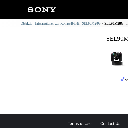
Objektiv - Informationen zur Kompatibilität : SEL90M28G
SEL90M28G : IL
SEL90M2
Vo
Terms of Use
Contact Us