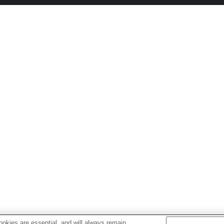
okies are essential, and will always remain