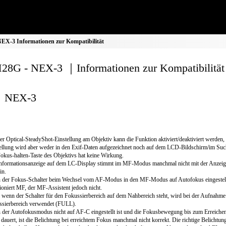
X-3 Informationen zur Kompatibilität
8G - NEX-3 ｜Informationen zur Kompatibilität
NEX-3
er Optical-SteadyShot-Einstellung am Objektiv kann die Funktion aktiviert/deaktiviert werden, 
ellung wird aber weder in den Exif-Daten aufgezeichnet noch auf dem LCD-Bildschirm/im Such
okus-halten-Taste des Objektivs hat keine Wirkung.
nformationsanzeige auf dem LC-Display stimmt im MF-Modus manchmal nicht mit der Anzeig
in.
der Fokus-Schalter beim Wechsel vom AF-Modus in den MF-Modus auf Autofokus eingestellt
ioniert MF, der MF-Assistent jedoch nicht.
wenn der Schalter für den Fokussierbereich auf dem Nahbereich steht, wird bei der Aufnahme 
ssierbereich verwendet (FULL).
der Autofokusmodus nicht auf AF-C eingestellt ist und die Fokusbewegung bis zum Erreiche
 dauert, ist die Belichtung bei erreichtem Fokus manchmal nicht korrekt. Die richtige Belichtu