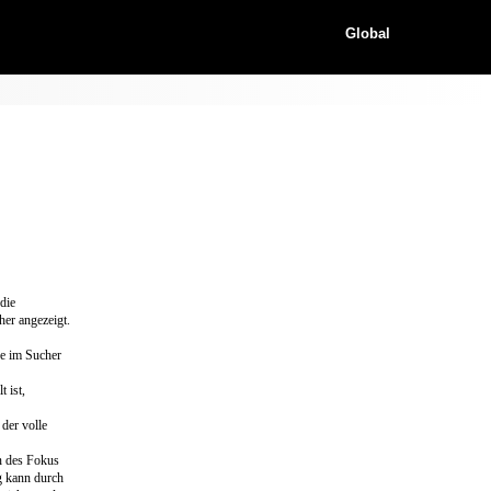
Global
die
er angezeigt.
e im Sucher
 ist,
der volle
n des Fokus
ng kann durch