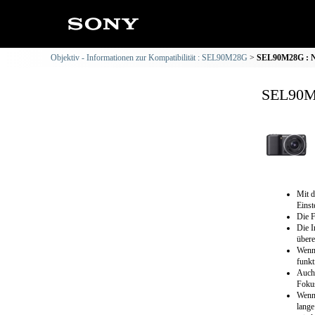
Objektiv - Informationen zur Kompatibilität : SEL90M28G
SEL90M28G : NE
SEL90M2
Mit d
Einst
Die F
Die I
übere
Wenn 
funkt
Auch 
Foku
Wenn 
lange