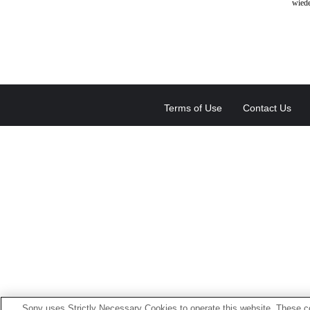
wiede
Terms of Use
Contact Us
Sony uses Strictly Necessary Cookies to operate this website. These co