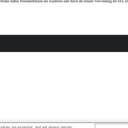
rholtes halbes Herunterdrücken des Auslösers oder durch die erneute Verwendung der AEL er
okies are essential, and will always remain