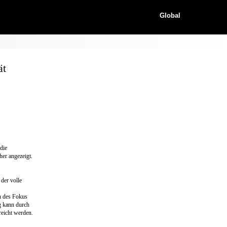
Global
ät
die
er angezeigt.
der volle
n des Fokus
ng kann durch
reicht werden.