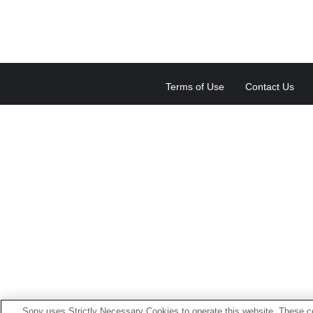
Terms of Use
Contact Us
Sony uses Strictly Necessary Cookies to operate this website. These co