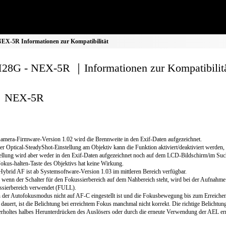
X-5R Informationen zur Kompatibilität
8G - NEX-5R ｜Informationen zur Kompatibilit
NEX-5R
mera-Firmware-Version 1.02 wird die Brennweite in den Exif-Daten aufgezeichnet.
er Optical-SteadyShot-Einstellung am Objektiv kann die Funktion aktiviert/deaktiviert werden, 
ellung wird aber weder in den Exif-Daten aufgezeichnet noch auf dem LCD-Bildschirm/im Such
okus-halten-Taste des Objektivs hat keine Wirkung.
Hybrid AF ist ab Systemsoftware-Version 1.03 im mittleren Bereich verfügbar.
wenn der Schalter für den Fokussierbereich auf dem Nahbereich steht, wird bei der Aufnahme 
ssierbereich verwendet (FULL).
der Autofokusmodus nicht auf AF-C eingestellt ist und die Fokusbewegung bis zum Erreiche
 dauert, ist die Belichtung bei erreichtem Fokus manchmal nicht korrekt. Die richtige Belichtu
rholtes halbes Herunterdrücken des Auslösers oder durch die erneute Verwendung der AEL er