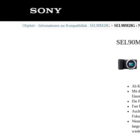
Objektiv - Informationen zur Kompatibilität : SEL90M28G
SEL90M28G : NE
SEL90M2
Ab Ka
Mit d
Einst
Die F
Fast 
Auch 
Foku
Wenn 
lange
wiede