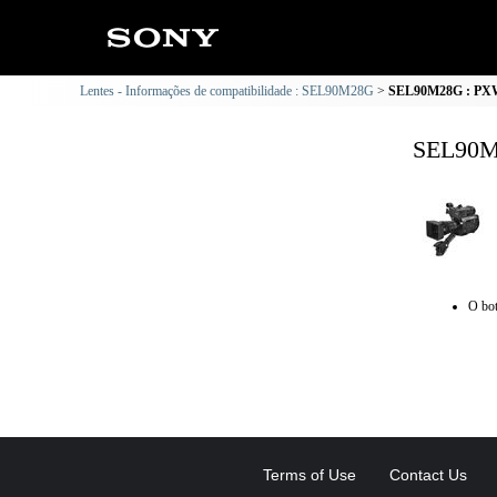
Lentes - Informações de compatibilidade : SEL90M28G
SEL90M28G : PXW-
SEL90M2
O bot
Terms of Use
Contact Us