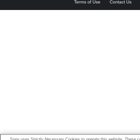
Terms of Use
Contact Us
Sony uses Strictly Necessary Cookies to operate this website. These co