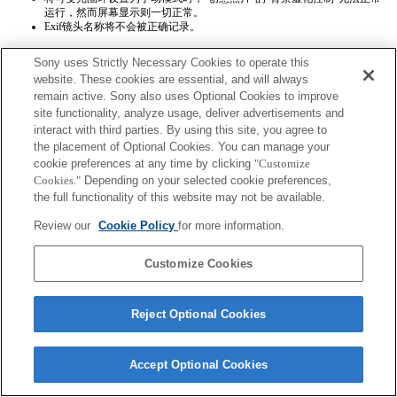
运行，然而屏幕显示则一切正常。
Exif镜头名称将不会被正确记录。
Sony uses Strictly Necessary Cookies to operate this
website. These cookies are essential, and will always
remain active. Sony also uses Optional Cookies to improve
site functionality, analyze usage, deliver advertisements and
interact with third parties. By using this site, you agree to
Terms of Use
Contact Us
the placement of Optional Cookies. You can manage your
Copyright 2026 Sony Corporation
cookie preferences at any time by clicking
"Customize
Cookies."
Depending on your selected cookie preferences,
the full functionality of this website may not be available.
Review our
Cookie Policy
for more information.
Customize Cookies
Reject Optional Cookies
Accept Optional Cookies