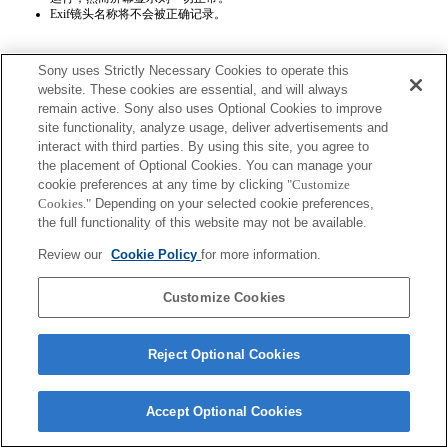
Exif镜头名称将不会被正确记录。
Sony uses Strictly Necessary Cookies to operate this
website. These cookies are essential, and will always
remain active. Sony also uses Optional Cookies to improve
site functionality, analyze usage, deliver advertisements and
interact with third parties. By using this site, you agree to
Terms of Use
Contact Us
Copyright 2026 Sony Corporation
the placement of Optional Cookies. You can manage your
cookie preferences at any time by clicking
"Customize
Cookies."
Depending on your selected cookie preferences,
the full functionality of this website may not be available.
Review our
Cookie Policy
for more information.
Customize Cookies
Reject Optional Cookies
Accept Optional Cookies