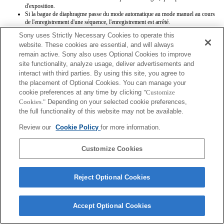
d'exposition.
Si la bague de diaphragme passe du mode automatique au mode manuel au cours
de l'enregistrement d'une séquence, l'enregistrement est arrêté.
Si vous faites tourner la bague de diaphragme, la période qui précède le passage
Sony uses Strictly Necessary Cookies to operate this
en mode d'économie d'énergie n'est pas étendue.
website. These cookies are essential, and will always
Si la bague de diaphragme est positionnée sur le mode manuel, le contrôle du
remain active. Sony also uses Optional Cookies to improve
floutage d'arrière-plan du mode Créativité photo ne fonctionne pas correctement.
Cependant, l'affichage à l'écran est présenté normalement.
site functionality, analyze usage, deliver advertisements and
Les noms d’objectifs Exif ne seront pas correctement enregistrés.
interact with third parties. By using this site, you agree to
the placement of Optional Cookies. You can manage your
cookie preferences at any time by clicking
"Customize
Cookies."
Depending on your selected cookie preferences,
the full functionality of this website may not be available.
Review our
Cookie Policy
for more information.
Terms of Use
Contact Us
Copyright 2026 Sony Corporation
Customize Cookies
Reject Optional Cookies
Accept Optional Cookies