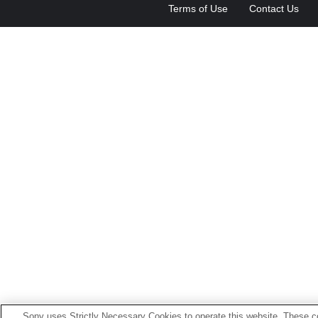
Terms of Use
Contact Us
Sony uses Strictly Necessary Cookies to operate this website. These co