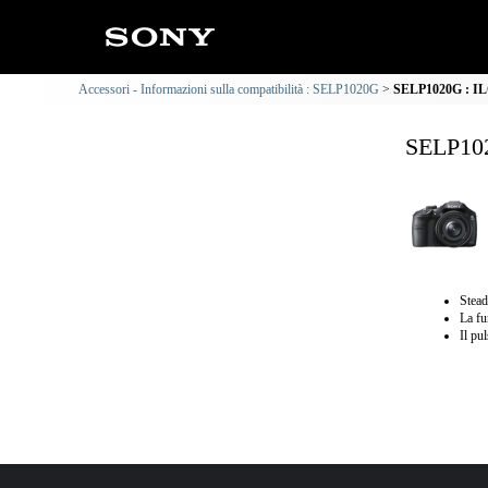
Accessori - Informazioni sulla compatibilità : SELP1020G
SELP1020G : ILC
SELP102
Stead
La fu
Il pu