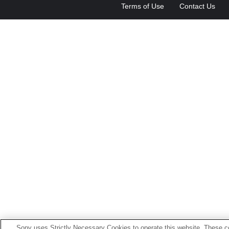
Terms of Use
Contact Us
Sony uses Strictly Necessary Cookies to operate this website. These co