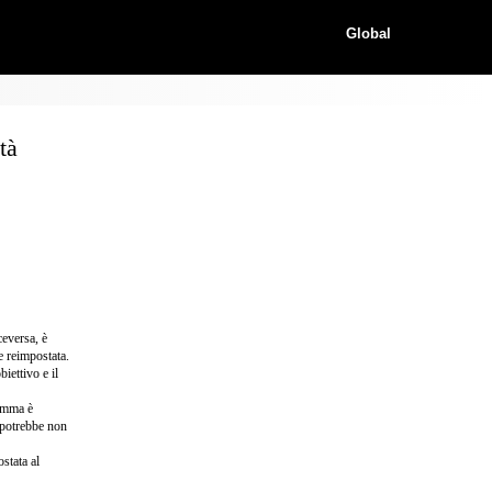
Global
tà
ceversa, è
e reimpostata.
iettivo e il
ramma è
 potrebbe non
stata al