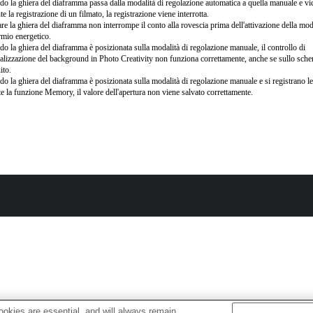
o la ghiera del diaframma passa dalla modalità di regolazione automatica a quella manuale e vi
te la registrazione di un filmato, la registrazione viene interrotta.
re la ghiera del diaframma non interrompe il conto alla rovescia prima dell'attivazione della moda
rmio energetico.
o la ghiera del diaframma è posizionata sulla modalità di regolazione manuale, il controllo di
alizzazione del background in Photo Creativity non funziona correttamente, anche se sullo sche
ito.
o la ghiera del diaframma è posizionata sulla modalità di regolazione manuale e si registrano l
te la funzione Memory, il valore dell'apertura non viene salvato correttamente.
okies are essential, and will always remain