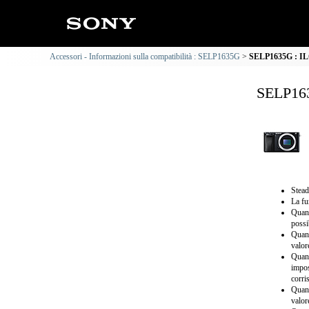
Accessori - Informazioni sulla compatibilità : SELP1635G
SELP1635G : ILC
SELP163
Stead
La fu
Quand
possi
Quand
valor
Quand
impos
corri
Quand
valor