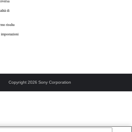
ceversa
lità di
rmo risulta
e impostazioni
Copyright 2026 Sony Corporation