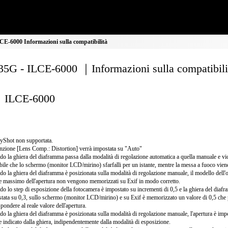
E-6000 Informazioni sulla compatibilità
5G - ILCE-6000 ｜Informazioni sulla compatibili
ILCE-6000
yShot non supportata.
nzione [Lens Comp.: Distortion] verrà impostata su "Auto"
o la ghiera del diaframma passa dalla modalità di regolazione automatica a quella manuale e vi
bile che lo schermo (monitor LCD/mirino) sfarfalli per un istante, mentre la messa a fuoco vien
o la ghiera del diaframma è posizionata sulla modalità di regolazione manuale, il modello dell'ob
e massimo dell'apertura non vengono memorizzati su Exif in modo corretto.
o lo step di esposizione della fotocamera è impostato su incrementi di 0,5 e la ghiera del diaf
tata su 0,3, sullo schermo (monitor LCD/mirino) e su Exif è memorizzato un valore di 0,5 che
spondere al reale valore dell'apertura.
o la ghiera del diaframma è posizionata sulla modalità di regolazione manuale, l'apertura è impo
e indicato dalla ghiera, indipendentemente dalla modalità di esposizione.