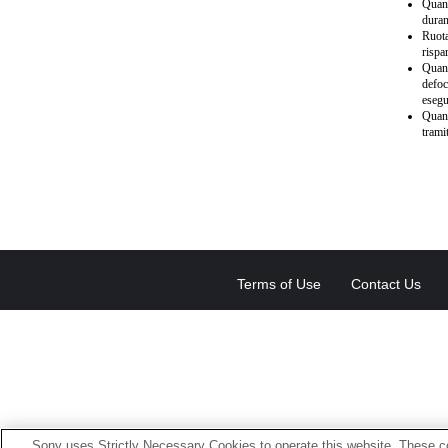
Quand
duran
Ruota
rispa
Quand
defoc
esegu
Quand
trami
Terms of Use
Contact Us
Sony uses Strictly Necessary Cookies to operate this website. These co