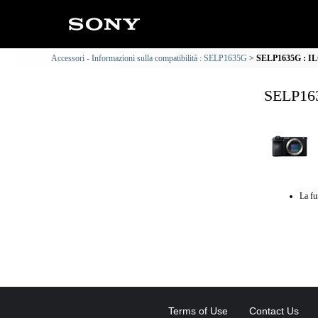
Accessori - Informazioni sulla compatibilità : SELP1635G
SELP1635G : ILC
SELP163
La fu
Terms of Use
Contact Us