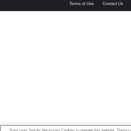
Terms of Use
Contact Us
Sony uses Strictly Necessary Cookies to operate this website. These co