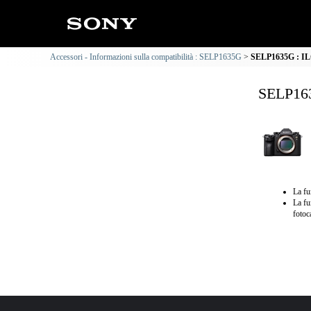
Accessori - Informazioni sulla compatibilità : SELP1635G
SELP1635G : ILC
SELP163
La fu
La fu
fotoc