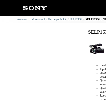
Accessori - Informazioni sulla compatibilità : SELP1635G
SELP1635G : NEX
SELP163
Stead
Il pu
Quand
possi
Quand
valor
Quand
valor
Ruota
rispa