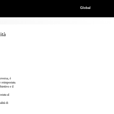
Global
ità
ceversa, è
e reimpostata.
iettivo e il
stata al
lità di