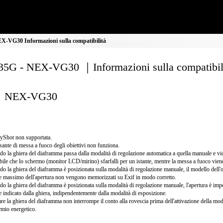
-VG30 Informazioni sulla compatibilità
5G - NEX-VG30 ｜Informazioni sulla compatibil
NEX-VG30
yShot non supportata.
lsante di messa a fuoco degli obiettivi non funziona.
o la ghiera del diaframma passa dalla modalità di regolazione automatica a quella manuale e vi
bile che lo schermo (monitor LCD/mirino) sfarfalli per un istante, mentre la messa a fuoco vien
o la ghiera del diaframma è posizionata sulla modalità di regolazione manuale, il modello dell'ob
e massimo dell'apertura non vengono memorizzati su Exif in modo corretto.
o la ghiera del diaframma è posizionata sulla modalità di regolazione manuale, l'apertura è impo
e indicato dalla ghiera, indipendentemente dalla modalità di esposizione.
re la ghiera del diaframma non interrompe il conto alla rovescia prima dell'attivazione della moda
rmio energetico.