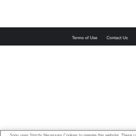
Terms of Use
Contact Us
Sony uses Strictly Necessary Cookies to operate this website. These co