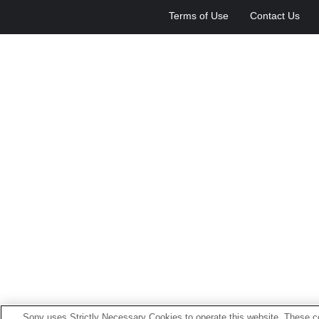
Terms of Use
Contact Us
Sony uses Strictly Necessary Cookies to operate this website. These co