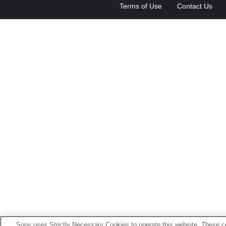
Terms of Use
Contact Us
Sony uses Strictly Necessary Cookies to operate this website. These co