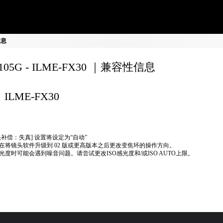
信息
8105G - ILME-FX30 ｜兼容性信息
ILME-FX30
头补偿：失真] 设置将设定为“自动”
在将镜头软件升级到 02 版或更高版本之后更改变焦环的操作方向。
光度时可能会遇到噪音问题。请尝试更改ISO感光度和/或ISO AUTO上限。