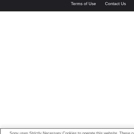
Terms of Use
Contact Us
Sony uses Strictly Necessary Cookies to operate this website. These co