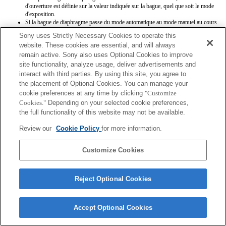
d'ouverture est définie sur la valeur indiquée sur la bague, quel que soit le mode
d'exposition.
Si la bague de diaphragme passe du mode automatique au mode manuel au cours
de l'enregistrement d'une séquence, l'enregistrement est arrêté.
Sony uses Strictly Necessary Cookies to operate this
Si vous faites tourner la bague de diaphragme, la période qui précède le passage
website. These cookies are essential, and will always
en mode d'économie d'énergie n'est pas étendue.
remain active. Sony also uses Optional Cookies to improve
Si la bague de diaphragme est positionnée sur le mode manuel, le contrôle du
floutage d'arrière-plan du mode Créativité photo ne fonctionne pas correctement.
site functionality, analyze usage, deliver advertisements and
Cependant, l'affichage à l'écran est présenté normalement.
interact with third parties. By using this site, you agree to
the placement of Optional Cookies. You can manage your
cookie preferences at any time by clicking
"Customize
Cookies."
Depending on your selected cookie preferences,
the full functionality of this website may not be available.
Review our
Cookie Policy
for more information.
Terms of Use
Contact Us
Copyright 2026 Sony Corporation
Customize Cookies
Reject Optional Cookies
Accept Optional Cookies