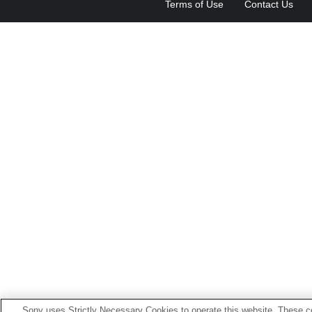
Terms of Use
Contact Us
Sony uses Strictly Necessary Cookies to operate this website. These co