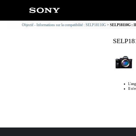
Objectif - Informations sur la compatibilité : SELP18110G
SELP18110G : IL
SELP181
L'ang
Il n'