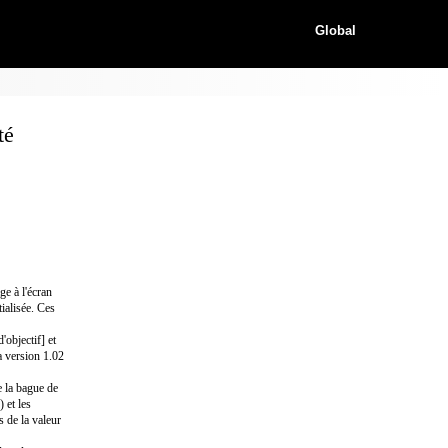
Global
té
e à l'écran
tialisée. Ces
objectif] et
a version 1.02
e la bague de
 et les
s de la valeur