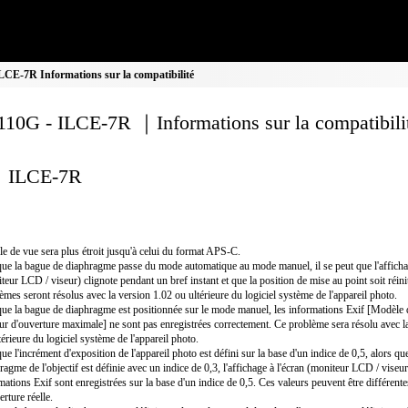
CE-7R Informations sur la compatibilité
10G - ILCE-7R ｜Informations sur la compatibili
ILCE-7R
le de vue sera plus étroit jusqu'à celui du format APS-C.
ue la bague de diaphragme passe du mode automatique au mode manuel, il se peut que l'affichag
teur LCD / viseur) clignote pendant un bref instant et que la position de mise au point soit réini
èmes seront résolus avec la version 1.02 ou ultérieure du logiciel système de l'appareil photo.
ue la bague de diaphragme est positionnée sur le mode manuel, les informations Exif [Modèle d'
ur d'ouverture maximale] ne sont pas enregistrées correctement. Ce problème sera résolu avec l
térieure du logiciel système de l'appareil photo.
ue l'incrément d'exposition de l'appareil photo est défini sur la base d'un indice de 0,5, alors qu
ragme de l'objectif est définie avec un indice de 0,3, l'affichage à l'écran (moniteur LCD / viseur)
mations Exif sont enregistrées sur la base d'un indice de 0,5. Ces valeurs peuvent être différente
erture réelle.