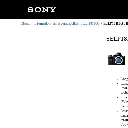
Objectif - Informations sur la compatibilité : SELP18110G
SELP18110G : IL
SELP181
L'ang
Lorsq
(moni
probl
Lorsq
[Vale
ou ul
Lorsq
diaph
infor
d'ouv