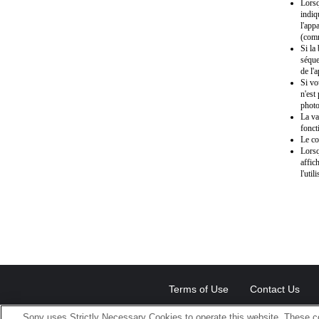
Lorsq
indiq
l'app
(comm
Si la
séque
de l'
Si vo
n'est
photo
La va
fonct
Le co
Lorsq
affic
l'uti
Terms of Use
Contact Us
Sony uses Strictly Necessary Cookies to operate this website. These co