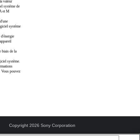
la valeur
iel système de
 A et M
 d'une
ogiciel système
 d'énergie
appareil
 biais de la
iciel système.
ormations
s. Vous pouvez
Copyright 2026 Sony Corporation