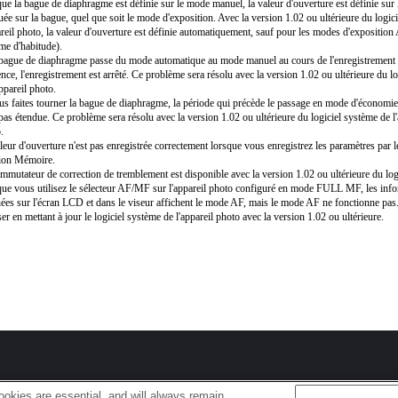
ue la bague de diaphragme est définie sur le mode manuel, la valeur d'ouverture est définie sur 
uée sur la bague, quel que soit le mode d'exposition. Avec la version 1.02 ou ultérieure du logic
areil photo, la valeur d'ouverture est définie automatiquement, sauf pour les modes d'exposition
e d'habitude).
 bague de diaphragme passe du mode automatique au mode manuel au cours de l'enregistrement
nce, l'enregistrement est arrêté. Ce problème sera résolu avec la version 1.02 ou ultérieure du l
appareil photo.
us faites tourner la bague de diaphragme, la période qui précède le passage en mode d'économie
 pas étendue. Ce problème sera résolu avec la version 1.02 ou ultérieure du logiciel système de l'
.
leur d'ouverture n'est pas enregistrée correctement lorsque vous enregistrez les paramètres par le
ion Mémoire.
mmutateur de correction de tremblement est disponible avec la version 1.02 ou ultérieure du log
ue vous utilisez le sélecteur AF/MF sur l'appareil photo configuré en mode FULL MF, les inf
hées sur l'écran LCD et dans le viseur affichent le mode AF, mais le mode AF ne fonctionne pa
liser en mettant à jour le logiciel système de l'appareil photo avec la version 1.02 ou ultérieure.
okies are essential, and will always remain