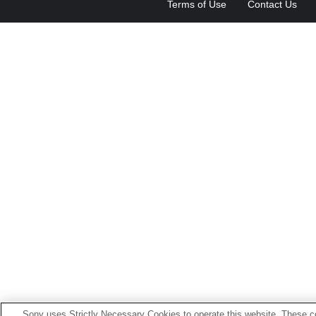
Terms of Use
Contact Us
Sony uses Strictly Necessary Cookies to operate this website. These co