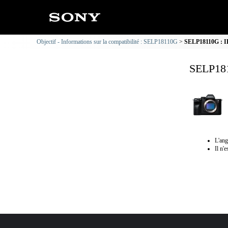
Objectif - Informations sur la compatibilité : SELP18110G
SELP18110G : IL
SELP181
L'ang
Il n'