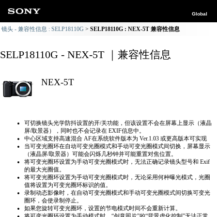
Global
镜头 - 兼容性信息 : SELP18110G
SELP18110G : NEX-5T 兼容性信息
SELP18110G - NEX-5T ｜兼容性信息
NEX-5T
可切换镜头光学防抖设置的开/关功能，但该设置不会在屏幕上显示（液晶
屏/取景器），同时也不会记录在 EXIF信息中。
中心区域支持高速混合 AF在系统软件版本为 Ver.1.03 或更高版本可实现
当可变光圈环在自动可变光圈模式和手动可变光圈模式间切换，屏幕显示
（液晶屏/取景器）可能会闪烁几秒钟并可能重置对焦位置。
将可变光圈环设置为手动可变光圈模式时，无法正确​​记录镜头型号和 Exif
的最大光圈值。
将可变光圈环设置为手动可变光圈模式时，无论采用何种曝光模式，光圈
值将设置为可变光圈环标识的值。
录制动态影像时，在自动可变光圈模式和手动可变光圈模式间切换可变光
圈环，会使录制停止。
如果您旋转可变光圈环，设置的节电模式时间不会重新计算。
将可变光圈环设置为手动模式时，“创意照片”的“背景虚化控制”无法正常