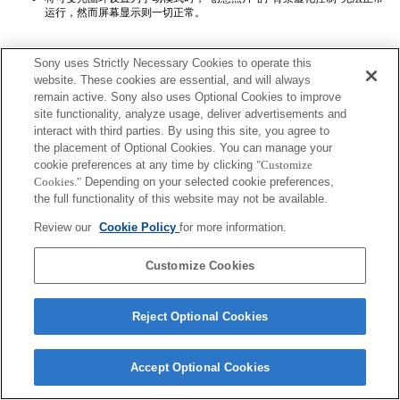
运行，然而屏幕显示则一切正常。
Sony uses Strictly Necessary Cookies to operate this
website. These cookies are essential, and will always
remain active. Sony also uses Optional Cookies to improve
site functionality, analyze usage, deliver advertisements and
interact with third parties. By using this site, you agree to
Terms of Use
Contact Us
Copyright 2026 Sony Corporation
the placement of Optional Cookies. You can manage your
cookie preferences at any time by clicking
"Customize
Cookies."
Depending on your selected cookie preferences,
the full functionality of this website may not be available.
Review our
Cookie Policy
for more information.
Customize Cookies
Reject Optional Cookies
Accept Optional Cookies