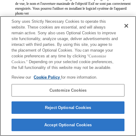
de vue, le nom et l'ouverture maximale de l'objectif Exif ne sont pas correctement
enregistrés. Vous pourrez l'utiliser en installant le logiciel système de l'appareil
photo ver
En mode réglage manuel du diaphragme, l'ouverture de l'objectif correspond à la
Sony uses Strictly Necessary Cookies to operate this
valeur configurée avec la bague de diaphragme, quel que soit le mode
website. These cookies are essential, and will always
d'exposition. Vous pourrez l'utiliser en installant le logiciel système de l'appareil
remain active. Sony also uses Optional Cookies to improve
photo version 2.1 ou
site functionality, analyze usage, deliver advertisements and
interact with third parties. By using this site, you agree to
the placement of Optional Cookies. You can manage your
cookie preferences at any time by clicking
"Customize
Cookies."
Depending on your selected cookie preferences,
the full functionality of this website may not be available.
Terms of Use
Contact Us
Review our
Cookie Policy
for more information.
Copyright 2026 Sony Corporation
Customize Cookies
Reject Optional Cookies
Accept Optional Cookies