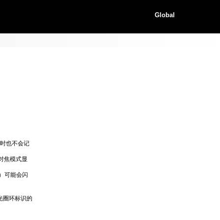
Global
同时也不会记
）对焦模式显
）可能会闪
光圈环标识的