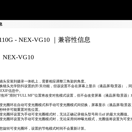
信息
8110G - NEX-VG10 ｜兼容性信息
NEX-VG10
镜头安装到摄录一体机上，需要相应调整三角架的角度。
换镜头光学防抖设置的开/关功能，但该设置不会在屏幕上显示（液晶屏/取景器），
 EXIF信息中。
对焦环”滑到“FULL MF”位置将改变对焦模式设置，但不会改变屏幕（液晶屏/取景器
变光圈环在自动可变光圈模式和手动可变光圈模式间切换，屏幕显示（液晶屏/取景器
秒钟并可能重置对焦位置。
变光圈环设置为手动可变光圈模式时，无法正确​​记录镜头型号和 Exif 的最大光圈值。
变光圈环设置为手动可变光圈模式时，无论采用何种曝光模式，光圈值将设置为可变
您旋转可变光圈环，设置的节电模式时间不会重新计算。