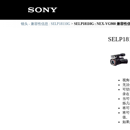
镜头 - 兼容性信息 : SELP18110G
SELP18110G : NEX-VG900 兼容性
SELP1
视角
无法
可切
录在
当可
烁几
将可
将可
值。
如果