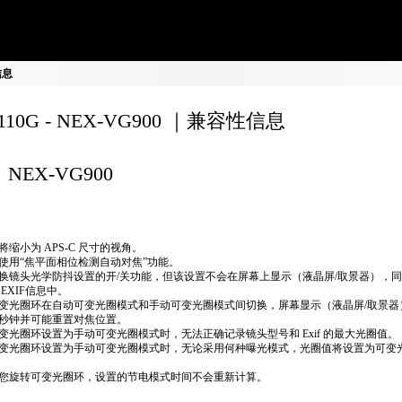
信息
8110G - NEX-VG900 ｜兼容性信息
NEX-VG900
将缩小为 APS-C 尺寸的视角。
使用“焦平面相位检测自动对焦”功能。
换镜头光学防抖设置的开/关功能，但该设置不会在屏幕上显示（液晶屏/取景器），
 EXIF信息中。
变光圈环在自动可变光圈模式和手动可变光圈模式间切换，屏幕显示（液晶屏/取景器
秒钟并可能重置对焦位置。
变光圈环设置为手动可变光圈模式时，无法正确​​记录镜头型号和 Exif 的最大光圈值。
变光圈环设置为手动可变光圈模式时，无论采用何种曝光模式，光圈值将设置为可变
您旋转可变光圈环，设置的节电模式时间不会重新计算。