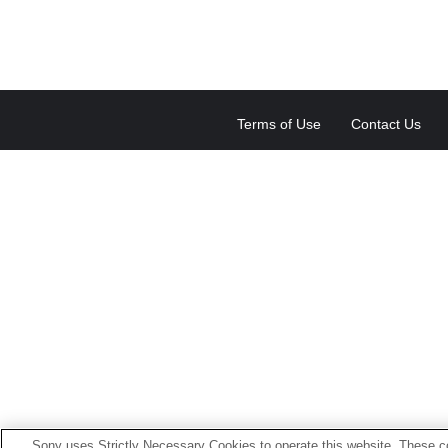
Terms of Use
Contact Us
Sony uses Strictly Necessary Cookies to operate this website. These co