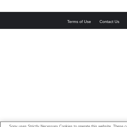
Terms of Use
Contact Us
Sony uses Strictly Necessary Cookies to operate this website. These co