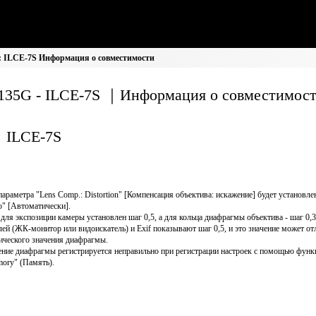
: ILCE-7S Информация о совместимости
135G - ILCE-7S ｜Информация о совместимос
ILCE-7S
параметра "Lens Comp.: Distortion" [Компенсация объектива: искажение] будет установле
o" [Автоматически].
 для экспозиции камеры установлен шаг 0,5, а для кольца диафрагмы объектива - шаг 0,
лей (ЖК-монитор или видоискатель) и Exif показывают шаг 0,5, и это значение может от
ического значения диафрагмы.
ение диафрагмы регистрируется неправильно при регистрации настроек с помощью функ
ory" (Память).