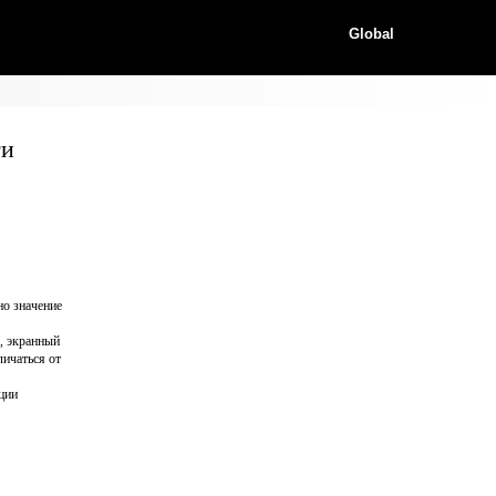
Global
ти
но значение
3, экранный
личаться от
ции