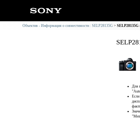
Объектив - Информация о совместимости : SELP28135G
SELP28135G 
SELP28
Для 
"Aut
Если
дисп
факт
Знач
"Mem