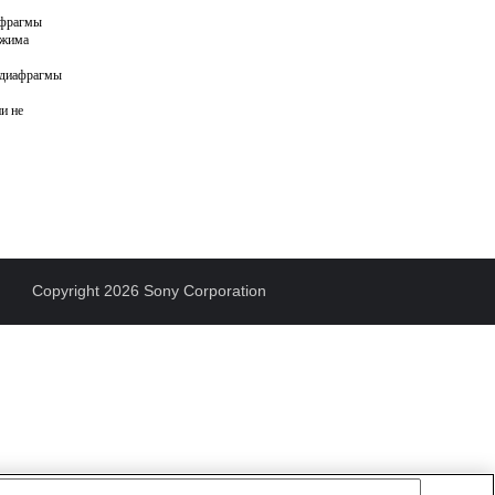
афрагмы
ежима
 диафрагмы
и не
Copyright 2026 Sony Corporation