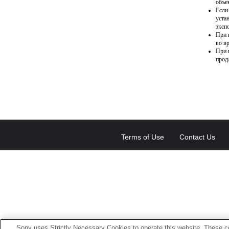
объе
Если
уста
эксп
При 
во в
При 
прод
Terms of Use
Contact Us
Sony uses Strictly Necessary Cookies to operate this website. These co