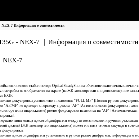
: NEX-7 Информация о совместимости
135G - NEX-7 ｜Информация о совместимости
NEX-7
ройка оптического стабилизатора Optical SteadyShot на объективе включает/выключает 
ко настройка не отображается на экране (на ЖК-мониторе или в видоискателе) и не запис
ые EXIF.
 кольцо фокусировки установлено в положение "FULL MF" [Полная ручная фокусировка
ки "AF/MF" не приведет к переходу в режим "AF" [Автоматическая фокусировка], хотя 
ониторе или в видоискателе) режим фокусировки изменится на "AF" [Автоматическая
сировка].
переключении кольца ирисовой диафрагмы между автоматическим и ручным режимами
нный дисплей (ЖК-монитор или видоискатель) может мигать в течение секунды и возмо
и фокусировки.
 кольцо ирисовой диафрагмы установлено в ручной режим диафрагмы, информация о м