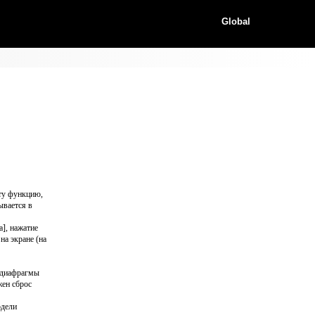
Global
эту функцию,
ывается в
], нажатие
на экране (на
 диафрагмы
жен сброс
одели