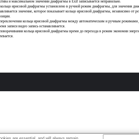
ктива и максимальном значении диафрагмы в Exif записывается неправильно.
 кольцо ирисовой диафрагмы установлено в ручной режим диафрагмы, для значения ди
навливается значение, которое показывает кольцо ирисовой диафрагмы, независимо от р
озиции.
переключении кольца ирисовой диафрагмы между автоматическим и ручным режимами
ремя записи видео запись останавливается.
поворачивании кольца ирисовой диафрагмы время до перехода в режим экономии энерги
левается.
okies are essential, and will always remain