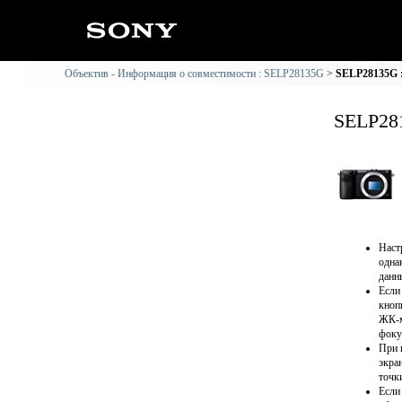
Объектив - Информация о совместимости : SELP28135G
SELP28135G 
SELP28
Наст
одна
данн
Если
кноп
ЖК-м
фоку
При 
экра
точк
Если