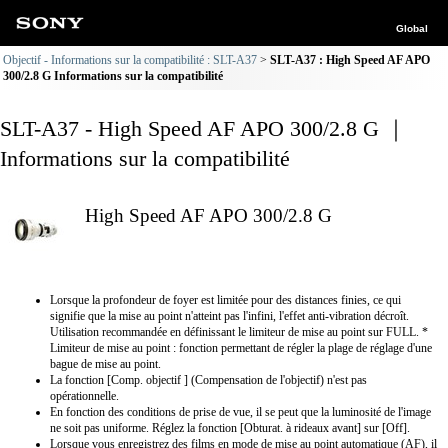
Global
Objectif - Informations sur la compatibilité : SLT-A37
SLT-A37 : High Speed AF APO
300/2.8 G Informations sur la compatibilité
SLT-A37 - High Speed AF APO 300/2.8 G ｜
Informations sur la compatibilité
High Speed AF APO 300/2.8 G
Lorsque la profondeur de foyer est limitée pour des distances finies, ce qui
signifie que la mise au point n'atteint pas l'infini, l'effet anti-vibration décroît.
Utilisation recommandée en définissant le limiteur de mise au point sur FULL. *
Limiteur de mise au point : fonction permettant de régler la plage de réglage d'une
bague de mise au point.
La fonction [Comp. objectif ] (Compensation de l'objectif) n'est pas
opérationnelle.
En fonction des conditions de prise de vue, il se peut que la luminosité de l'image
ne soit pas uniforme. Réglez la fonction [Obturat. à rideaux avant] sur [Off].
Lorsque vous enregistrez des films en mode de mise au point automatique (AF), il