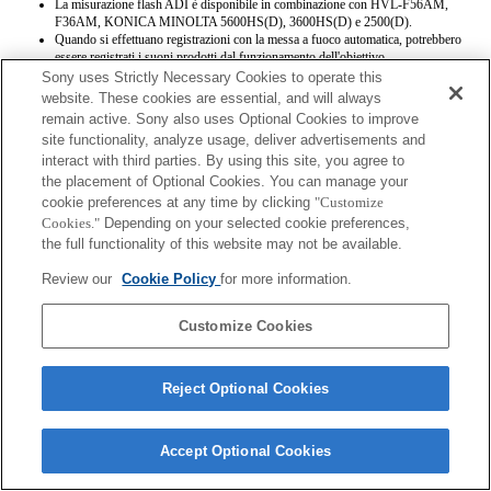
La misurazione flash ADI è disponibile in combinazione con HVL-F56AM,
F36AM, KONICA MINOLTA 5600HS(D), 3600HS(D) e 2500(D).
Quando si effettuano registrazioni con la messa a fuoco automatica, potrebbero
essere registrati i suoni prodotti dal funzionamento dell'obiettivo.
Sony uses Strictly Necessary Cookies to operate this
website. These cookies are essential, and will always
remain active. Sony also uses Optional Cookies to improve
site functionality, analyze usage, deliver advertisements and
interact with third parties. By using this site, you agree to
the placement of Optional Cookies. You can manage your
cookie preferences at any time by clicking
"Customize
Terms of Use
Contact Us
Copyright 2026 Sony Corporation
Cookies."
Depending on your selected cookie preferences,
the full functionality of this website may not be available.
Review our
Cookie Policy
for more information.
Customize Cookies
Reject Optional Cookies
Accept Optional Cookies