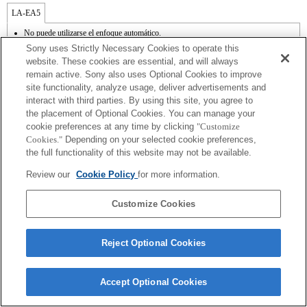
LA-EA5
No puede utilizarse el enfoque automático.
Disponible con un adaptador de monturas
Sony uses Strictly Necessary Cookies to operate this
El sonido de control del diafragma se graba con el micrófono interno.
website. These cookies are essential, and will always
Outside the A (Aperture priority), S (Shutter priority), and M (Manual) modes, the
remain active. Sony also uses Optional Cookies to improve
shutter speed and the aperture can not be adjusted during the movie recording.
site functionality, analyze usage, deliver advertisements and
En función de las condiciones de grabación, el brillo de la imagen puede no ser
uniforme. Cambia la función [Front Curtain Shutter/Obturador de cortinilla frontal] a
interact with third parties. By using this site, you agree to
[Off/Apagado].
the placement of Optional Cookies. You can manage your
Si acoplas la [lente del tipo A-mount] usando un Adaptador Mount, la función de
cookie preferences at any time by clicking
"Customize
ayuda MF no funciona automáticamente cuando giras el anillo del foco. Puedes
Cookies."
Depending on your selected cookie preferences,
agrandar la imagen seleccionando la función [Focus Magnifier/Lupa de foco] o la
the full functionality of this website may not be available.
función [MF Assist/Ayuda MF] a cualquier tecla en las "opciones personalizadas".
El obturador táctil no funciona.
Review our
Cookie Policy
for more information.
La función SteadyShot no responde cuando SteadyShot está ajustado a [Estándar].
Customize Cookies
Reject Optional Cookies
Terms of Use
Contact Us
Copyright 2026 Sony Corporation
Accept Optional Cookies