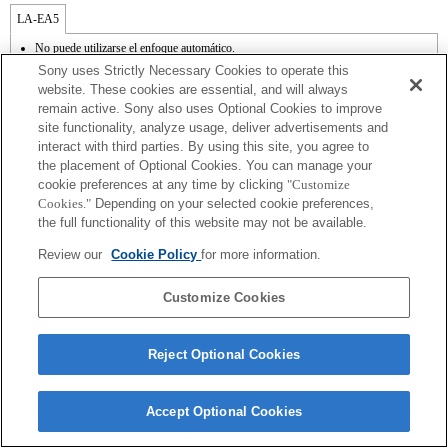
LA-EA5
No puede utilizarse el enfoque automático.
Disponible con un adaptador de monturas
Sony uses Strictly Necessary Cookies to operate this
El sonido de control del diafragma se graba con el micrófono interno.
website. These cookies are essential, and will always
Outside the A (Aperture priority), S (Shutter priority), and M (Manual) modes, the
remain active. Sony also uses Optional Cookies to improve
shutter speed and the aperture can not be adjusted during the movie recording.
site functionality, analyze usage, deliver advertisements and
En función de las condiciones de grabación, el brillo de la imagen puede no ser
uniforme. Cambia la función [Front Curtain Shutter/Obturador de cortinilla frontal] a
interact with third parties. By using this site, you agree to
[Off/Apagado].
the placement of Optional Cookies. You can manage your
Si acoplas la [lente del tipo A-mount] usando un Adaptador Mount, la función de
cookie preferences at any time by clicking
"Customize
ayuda MF no funciona automáticamente cuando giras el anillo del foco. Puedes
Cookies."
Depending on your selected cookie preferences,
agrandar la imagen seleccionando la función [Focus Magnifier/Lupa de foco] o la
the full functionality of this website may not be available.
función [MF Assist/Ayuda MF] a cualquier tecla en las "opciones personalizadas".
El obturador táctil no funciona.
Review our
Cookie Policy
for more information.
La función SteadyShot no responde cuando SteadyShot está ajustado a [Estándar].
Customize Cookies
Reject Optional Cookies
Terms of Use
Contact Us
Copyright 2026 Sony Corporation
Accept Optional Cookies