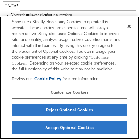
LA-EA5
No puede utilizarse el enfoque automático.
Disponible con un adaptador de monturas
Sony uses Strictly Necessary Cookies to operate this
El sonido de control del diafragma se graba con el micrófono interno.
website. These cookies are essential, and will always
Outside the A (Aperture priority), S (Shutter priority), and M (Manual) modes, the
remain active. Sony also uses Optional Cookies to improve
shutter speed and the aperture can not be adjusted during the movie recording.
site functionality, analyze usage, deliver advertisements and
En función de las condiciones de grabación, el brillo de la imagen puede no ser
uniforme. Cambia la función [Front Curtain Shutter/Obturador de cortinilla frontal] a
interact with third parties. By using this site, you agree to
[Off/Apagado].
the placement of Optional Cookies. You can manage your
Si acoplas la [lente del tipo A-mount] usando un Adaptador Mount, la función de
cookie preferences at any time by clicking
"Customize
ayuda MF no funciona automáticamente cuando giras el anillo del foco. Puedes
Cookies."
Depending on your selected cookie preferences,
agrandar la imagen seleccionando la función [Focus Magnifier/Lupa de foco] o la
the full functionality of this website may not be available.
función [MF Assist/Ayuda MF] a cualquier tecla en las "opciones personalizadas".
El obturador táctil no funciona.
Review our
Cookie Policy
for more information.
La función SteadyShot no responde cuando SteadyShot está ajustado a [Estándar].
Customize Cookies
Reject Optional Cookies
Terms of Use
Contact Us
Copyright 2026 Sony Corporation
Accept Optional Cookies