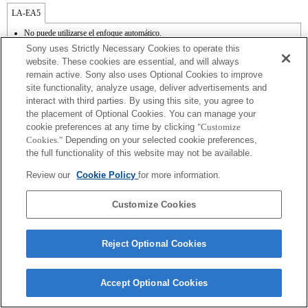
LA-EA5
No puede utilizarse el enfoque automático.
Disponible con un adaptador de monturas
Sony uses Strictly Necessary Cookies to operate this
El sonido de control del diafragma se graba con el micrófono interno.
website. These cookies are essential, and will always
Outside the A (Aperture priority), S (Shutter priority), and M (Manual) modes, the
remain active. Sony also uses Optional Cookies to improve
shutter speed and the aperture can not be adjusted during the movie recording.
site functionality, analyze usage, deliver advertisements and
En función de las condiciones de grabación, el brillo de la imagen puede no ser
uniforme. Cambia la función [Front Curtain Shutter/Obturador de cortinilla frontal] a
interact with third parties. By using this site, you agree to
[Off/Apagado].
the placement of Optional Cookies. You can manage your
Si acoplas la [lente del tipo A-mount] usando un Adaptador Mount, la función de
cookie preferences at any time by clicking
"Customize
ayuda MF no funciona automáticamente cuando giras el anillo del foco. Puedes
Cookies."
Depending on your selected cookie preferences,
agrandar la imagen seleccionando la función [Focus Magnifier/Lupa de foco] o la
the full functionality of this website may not be available.
función [MF Assist/Ayuda MF] a cualquier tecla en las "opciones personalizadas".
El obturador táctil no funciona.
Review our
Cookie Policy
for more information.
La función SteadyShot no responde cuando SteadyShot está ajustado a [Estándar].
Customize Cookies
Reject Optional Cookies
Terms of Use
Contact Us
Copyright 2026 Sony Corporation
Accept Optional Cookies