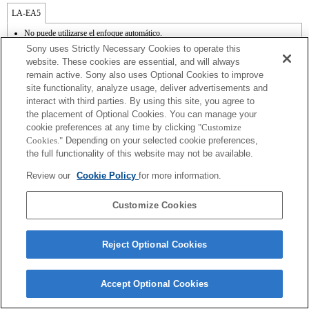
LA-EA5
No puede utilizarse el enfoque automático.
Disponible con un adaptador de monturas
Sony uses Strictly Necessary Cookies to operate this
El sonido de control del diafragma se graba con el micrófono interno.
website. These cookies are essential, and will always
Outside the A (Aperture priority), S (Shutter priority), and M (Manual) modes, the
remain active. Sony also uses Optional Cookies to improve
shutter speed and the aperture can not be adjusted during the movie recording.
site functionality, analyze usage, deliver advertisements and
En función de las condiciones de grabación, el brillo de la imagen puede no ser
uniforme. Cambia la función [Front Curtain Shutter/Obturador de cortinilla frontal] a
interact with third parties. By using this site, you agree to
[Off/Apagado].
the placement of Optional Cookies. You can manage your
Si acoplas la [lente del tipo A-mount] usando un Adaptador Mount, la función de
cookie preferences at any time by clicking
"Customize
ayuda MF no funciona automáticamente cuando giras el anillo del foco. Puedes
Cookies."
Depending on your selected cookie preferences,
agrandar la imagen seleccionando la función [Focus Magnifier/Lupa de foco] o la
the full functionality of this website may not be available.
función [MF Assist/Ayuda MF] a cualquier tecla en las "opciones personalizadas".
El obturador táctil no funciona.
Review our
Cookie Policy
for more information.
La función SteadyShot no responde cuando SteadyShot está ajustado a [Estándar].
Customize Cookies
Reject Optional Cookies
Terms of Use
Contact Us
Copyright 2026 Sony Corporation
Accept Optional Cookies