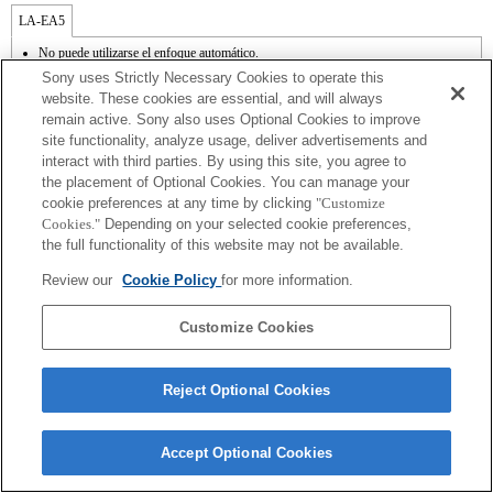
LA-EA5
No puede utilizarse el enfoque automático.
Disponible con un adaptador de monturas
Sony uses Strictly Necessary Cookies to operate this
El sonido de control del diafragma se graba con el micrófono interno.
website. These cookies are essential, and will always
Outside the A (Aperture priority), S (Shutter priority), and M (Manual) modes, the
remain active. Sony also uses Optional Cookies to improve
shutter speed and the aperture can not be adjusted during the movie recording.
site functionality, analyze usage, deliver advertisements and
En función de las condiciones de grabación, el brillo de la imagen puede no ser
uniforme. Cambia la función [Front Curtain Shutter/Obturador de cortinilla frontal] a
interact with third parties. By using this site, you agree to
[Off/Apagado].
the placement of Optional Cookies. You can manage your
Si acoplas la [lente del tipo A-mount] usando un Adaptador Mount, la función de
cookie preferences at any time by clicking
"Customize
ayuda MF no funciona automáticamente cuando giras el anillo del foco. Puedes
Cookies."
Depending on your selected cookie preferences,
agrandar la imagen seleccionando la función [Focus Magnifier/Lupa de foco] o la
the full functionality of this website may not be available.
función [MF Assist/Ayuda MF] a cualquier tecla en las "opciones personalizadas".
El obturador táctil no funciona.
Review our
Cookie Policy
for more information.
La función SteadyShot no responde cuando SteadyShot está ajustado a [Estándar].
Customize Cookies
Reject Optional Cookies
Terms of Use
Contact Us
Copyright 2026 Sony Corporation
Accept Optional Cookies