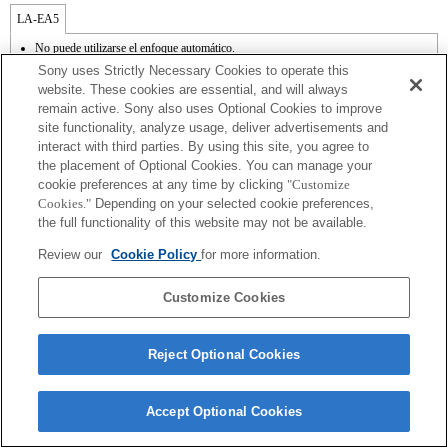
LA-EA5
No puede utilizarse el enfoque automático.
Disponible con un adaptador de monturas
Sony uses Strictly Necessary Cookies to operate this
El sonido de control del diafragma se graba con el micrófono interno.
website. These cookies are essential, and will always
Outside the A (Aperture priority), S (Shutter priority), and M (Manual) modes, the
remain active. Sony also uses Optional Cookies to improve
shutter speed and the aperture can not be adjusted during the movie recording.
site functionality, analyze usage, deliver advertisements and
En función de las condiciones de grabación, el brillo de la imagen puede no ser
uniforme. Cambia la función [Front Curtain Shutter/Obturador de cortinilla frontal] a
interact with third parties. By using this site, you agree to
[Off/Apagado].
the placement of Optional Cookies. You can manage your
Si acoplas la [lente del tipo A-mount] usando un Adaptador Mount, la función de
cookie preferences at any time by clicking
"Customize
ayuda MF no funciona automáticamente cuando giras el anillo del foco. Puedes
Cookies."
Depending on your selected cookie preferences,
agrandar la imagen seleccionando la función [Focus Magnifier/Lupa de foco] o la
the full functionality of this website may not be available.
función [MF Assist/Ayuda MF] a cualquier tecla en las "opciones personalizadas".
El obturador táctil no funciona.
Review our
Cookie Policy
for more information.
La función SteadyShot no responde cuando SteadyShot está ajustado a [Estándar].
Customize Cookies
Reject Optional Cookies
Terms of Use
Contact Us
Copyright 2026 Sony Corporation
Accept Optional Cookies