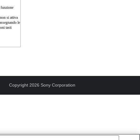
a funzione
non si attiva
 assegnando le
ni tasti
Copyright 2026 Sony Corporation