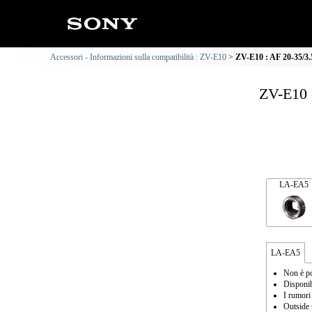
Accessori - Informazioni sulla compatibilità : ZV-E10
ZV-E10 : AF 20-35/3.5
ZV-E10 -
LA-EA5
LA-EA5
Non è po
Disponib
I rumori
Outside 