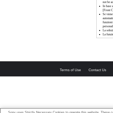
not be a
In base 
[Front C
Se viene
automati
funzioni
personal
La selez
La funzi
Terms of Use
Contact Us
Sony uses Strictly Necessary Cookies to operate this website. These co