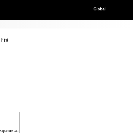
Global
lità
e aperture can