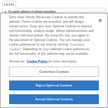
LA-EA5
No puede utilizarse el enfoque automático.
Disponible con un adaptador de monturas
Sony uses Strictly Necessary Cookies to operate this
El sonido de control del diafragma se graba con el micrófono interno.
website. These cookies are essential, and will always
Outside the A (Aperture priority), S (Shutter priority), and M (Manual) modes, the
remain active. Sony also uses Optional Cookies to improve
shutter speed and the aperture can not be adjusted during the movie recording.
site functionality, analyze usage, deliver advertisements and
En función de las condiciones de grabación, el brillo de la imagen puede no ser
uniforme. Cambia la función [Front Curtain Shutter/Obturador de cortinilla frontal] a
interact with third parties. By using this site, you agree to
[Off/Apagado].
the placement of Optional Cookies. You can manage your
Si acoplas la [lente del tipo A-mount] usando un Adaptador Mount, la función de
cookie preferences at any time by clicking
"Customize
ayuda MF no funciona automáticamente cuando giras el anillo del foco. Puedes
Cookies."
Depending on your selected cookie preferences,
agrandar la imagen seleccionando la función [Focus Magnifier/Lupa de foco] o la
the full functionality of this website may not be available.
función [MF Assist/Ayuda MF] a cualquier tecla en las "opciones personalizadas".
El obturador táctil no funciona.
Review our
Cookie Policy
for more information.
La función SteadyShot no responde cuando SteadyShot está ajustado a [Estándar].
Customize Cookies
Reject Optional Cookies
Terms of Use
Contact Us
Copyright 2026 Sony Corporation
Accept Optional Cookies