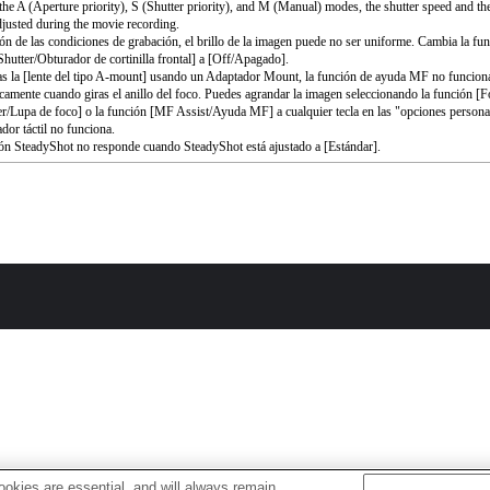
the A (Aperture priority), S (Shutter priority), and M (Manual) modes, the shutter speed and th
djusted during the movie recording.
ón de las condiciones de grabación, el brillo de la imagen puede no ser uniforme. Cambia la fu
Shutter/Obturador de cortinilla frontal] a [Off/Apagado].
as la [lente del tipo A-mount] usando un Adaptador Mount, la función de ayuda MF no funcion
camente cuando giras el anillo del foco. Puedes agrandar la imagen seleccionando la función [
r/Lupa de foco] o la función [MF Assist/Ayuda MF] a cualquier tecla en las "opciones persona
ador táctil no funciona.
ón SteadyShot no responde cuando SteadyShot está ajustado a [Estándar].
okies are essential, and will always remain