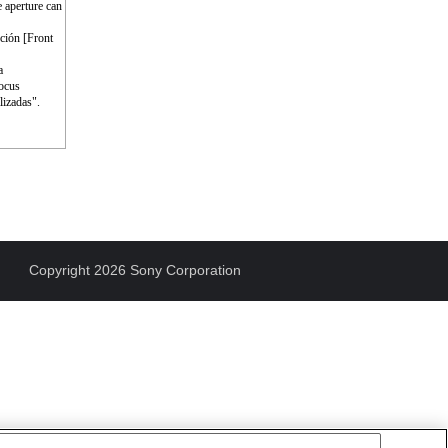
e aperture can
nción [Front
a
Focus
lizadas".
Copyright 2026 Sony Corporation