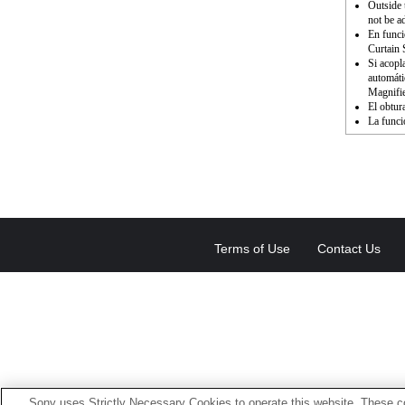
Outside 
not be a
En funci
Curtain 
Si acopl
automáti
Magnifie
El obtur
La funci
Terms of Use
Contact Us
Sony uses Strictly Necessary Cookies to operate this website. These co