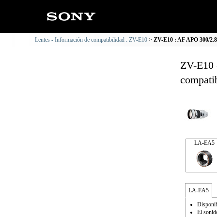
Lentes - Información de compatibilidad : ZV-E10
ZV-E10 : AF APO 300/2.8
ZV-E10 
compatib
LA-EA5
LA-EA5
Disponib
El sonid