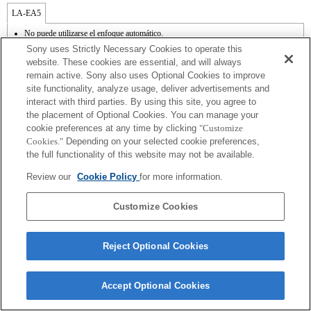
LA-EA5
No puede utilizarse el enfoque automático.
Disponible con un adaptador de monturas
Sony uses Strictly Necessary Cookies to operate this
El sonido de control del diafragma se graba con el micrófono interno.
website. These cookies are essential, and will always
Outside the A (Aperture priority), S (Shutter priority), and M (Manual) modes, the
remain active. Sony also uses Optional Cookies to improve
shutter speed and the aperture can not be adjusted during the movie recording.
site functionality, analyze usage, deliver advertisements and
En función de las condiciones de grabación, el brillo de la imagen puede no ser
uniforme. Cambia la función [Front Curtain Shutter/Obturador de cortinilla frontal] a
interact with third parties. By using this site, you agree to
[Off/Apagado].
the placement of Optional Cookies. You can manage your
Si acoplas la [lente del tipo A-mount] usando un Adaptador Mount, la función de
cookie preferences at any time by clicking
"Customize
ayuda MF no funciona automáticamente cuando giras el anillo del foco. Puedes
Cookies."
Depending on your selected cookie preferences,
agrandar la imagen seleccionando la función [Focus Magnifier/Lupa de foco] o la
the full functionality of this website may not be available.
función [MF Assist/Ayuda MF] a cualquier tecla en las "opciones personalizadas".
El obturador táctil no funciona.
Review our
Cookie Policy
for more information.
La función SteadyShot no responde cuando SteadyShot está ajustado a [Estándar].
Customize Cookies
Reject Optional Cookies
Terms of Use
Contact Us
Copyright 2026 Sony Corporation
Accept Optional Cookies