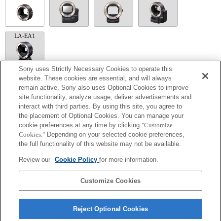
LA-EA1
Sony uses Strictly Necessary Cookies to operate this
website. These cookies are essential, and will always
LA-EA5
remain active. Sony also uses Optional Cookies to improve
site functionality, analyze usage, deliver advertisements and
No puede utilizarse el enfoque automático.
interact with third parties. By using this site, you agree to
Disponible con un adaptador de monturas
El sonido de control del diafragma se graba con el micrófono interno.
the placement of Optional Cookies. You can manage your
Outside the A (Aperture priority), S (Shutter priority), and M (Manual) modes, the
cookie preferences at any time by clicking
"Customize
shutter speed and the aperture can not be adjusted during the movie recording.
Cookies."
Depending on your selected cookie preferences,
Si acoplas la [lente del tipo A-mount] usando un Adaptador Mount, la función de
the full functionality of this website may not be available.
ayuda MF no funciona automáticamente cuando giras el anillo del foco. Puedes
agrandar la imagen seleccionando la función [Focus Magnifier/Lupa de foco] o la
Review our
Cookie Policy
for more information.
función [MF Assist/Ayuda MF] a cualquier tecla en las "opciones personalizadas".
El obturador táctil no funciona.
La función SteadyShot no responde cuando SteadyShot está ajustado a [Estándar].
Customize Cookies
Reject Optional Cookies