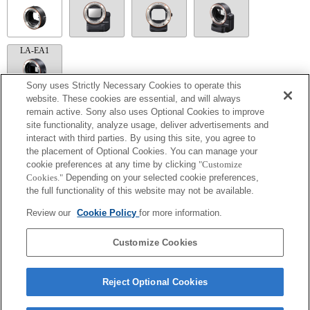
LA-EA1
Sony uses Strictly Necessary Cookies to operate this
website. These cookies are essential, and will always
remain active. Sony also uses Optional Cookies to improve
LA-EA5
site functionality, analyze usage, deliver advertisements and
interact with third parties. By using this site, you agree to
Disponible con un adaptador de monturas
El sonido de control del diafragma se graba con el micrófono interno.
the placement of Optional Cookies. You can manage your
Outside the A (Aperture priority), S (Shutter priority), and M (Manual) modes, the
cookie preferences at any time by clicking
"Customize
shutter speed and the aperture can not be adjusted during the movie recording.
Cookies."
Depending on your selected cookie preferences,
Si acoplas la [lente del tipo A-mount] usando un Adaptador Mount, la función de
the full functionality of this website may not be available.
ayuda MF no funciona automáticamente cuando giras el anillo del foco. Puedes
agrandar la imagen seleccionando la función [Focus Magnifier/Lupa de foco] o la
Review our
Cookie Policy
for more information.
función [MF Assist/Ayuda MF] a cualquier tecla en las "opciones personalizadas".
El obturador táctil no funciona.
La función SteadyShot no responde cuando SteadyShot está ajustado a [Estándar].
Customize Cookies
Reject Optional Cookies