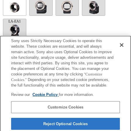
LA-EA1
Sony uses Strictly Necessary Cookies to operate this
website. These cookies are essential, and will always
LA-EA5
remain active. Sony also uses Optional Cookies to improve
site functionality, analyze usage, deliver advertisements and
No puede utilizarse el enfoque automático.
interact with third parties. By using this site, you agree to
Disponible con un adaptador de monturas
El sonido de control del diafragma se graba con el micrófono interno.
the placement of Optional Cookies. You can manage your
Outside the A (Aperture priority), S (Shutter priority), and M (Manual) modes, the
cookie preferences at any time by clicking
"Customize
shutter speed and the aperture can not be adjusted during the movie recording.
Cookies."
Depending on your selected cookie preferences,
Si acoplas la [lente del tipo A-mount] usando un Adaptador Mount, la función de
the full functionality of this website may not be available.
ayuda MF no funciona automáticamente cuando giras el anillo del foco. Puedes
agrandar la imagen seleccionando la función [Focus Magnifier/Lupa de foco] o la
Review our
Cookie Policy
for more information.
función [MF Assist/Ayuda MF] a cualquier tecla en las "opciones personalizadas".
El obturador táctil no funciona.
La función SteadyShot no responde cuando SteadyShot está ajustado a [Estándar].
Customize Cookies
Reject Optional Cookies