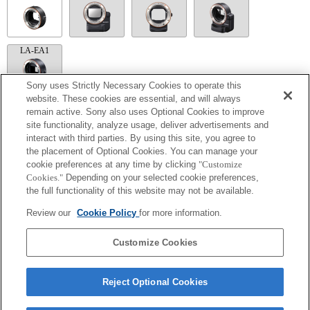
LA-EA1
Sony uses Strictly Necessary Cookies to operate this
website. These cookies are essential, and will always
remain active. Sony also uses Optional Cookies to improve
LA-EA5
site functionality, analyze usage, deliver advertisements and
interact with third parties. By using this site, you agree to
Disponible con un adaptador de monturas
El sonido de control del diafragma se graba con el micrófono interno.
the placement of Optional Cookies. You can manage your
Outside the A (Aperture priority), S (Shutter priority), and M (Manual) modes, the
cookie preferences at any time by clicking
"Customize
shutter speed and the aperture can not be adjusted during the movie recording.
Cookies."
Depending on your selected cookie preferences,
Si acoplas la [lente del tipo A-mount] usando un Adaptador Mount, la función de
the full functionality of this website may not be available.
ayuda MF no funciona automáticamente cuando giras el anillo del foco. Puedes
agrandar la imagen seleccionando la función [Focus Magnifier/Lupa de foco] o la
Review our
Cookie Policy
for more information.
función [MF Assist/Ayuda MF] a cualquier tecla en las "opciones personalizadas".
El obturador táctil no funciona.
La función SteadyShot no responde cuando SteadyShot está ajustado a [Estándar].
Customize Cookies
Reject Optional Cookies