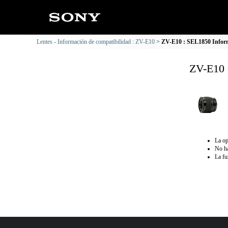
Lentes - Información de compatibilidad : ZV-E10
ZV-E10 : SEL1850 Inform
ZV-E10 
La op
No ha
La fu