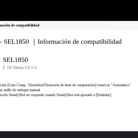
ación de compatibilidad
- SEL1850 ｜Información de compatibilidad
SEL1850
E 18-50mm F4-5.6
ción [Lens Comp.: Distortion/Distorsión de lente de comparación] estará en "Automático"
y anillo de enfoque manual.
nción SteadyShot no responde cuando SteadyShot está ajustado a [Estándar].