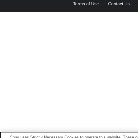
Terms of Use
Contact Us
Sony uses Strictly Necessary Cookies to operate this website. These co