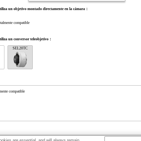
iliza un objetivo montado directamente en la cámara：
talmente compatible
iliza un conversor teleobjetivo：
SEL20TC
mente compatible
okies are essential, and will always remain