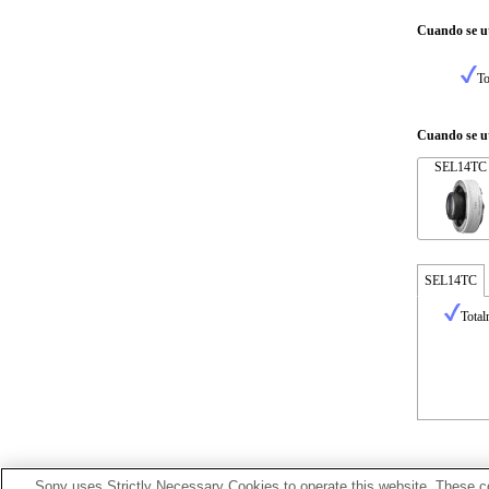
Cuando se ut
To
Cuando se ut
SEL14TC
SEL14TC
Total
Sony uses Strictly Necessary Cookies to operate this website. These co