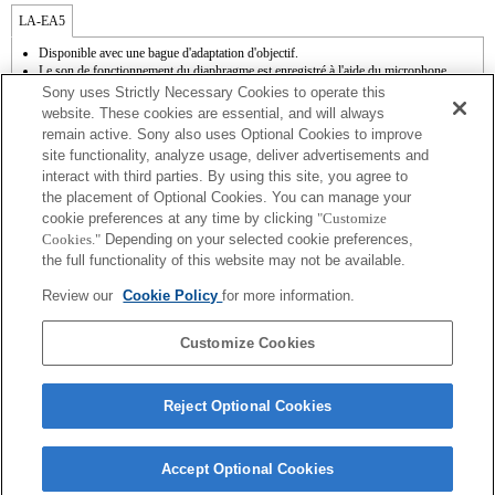
LA-EA5
Disponible avec une bague d'adaptation d'objectif.
Le son de fonctionnement du diaphragme est enregistré à l'aide du microphone
interne.
Sony uses Strictly Necessary Cookies to operate this
Outside the A (Aperture priority), S (Shutter priority), and M (Manual) modes, the
website. These cookies are essential, and will always
shutter speed and the aperture can not be adjusted during the movie recording.
remain active. Sony also uses Optional Cookies to improve
La fonction [Comp. objectif ] (Compensation de l'objectif) n'est pas opérationnelle.
site functionality, analyze usage, deliver advertisements and
Si vous fixez l'objectif à monture A à l'aide de l'adaptateur, la fonction d'aide à la mise
interact with third parties. By using this site, you agree to
au point manuelle ne fonctionne pas automatiquement lorsque vous tournez la bague
de mise au point. Vous pouvez agrandir l'image en sélectionnant la fonction [Loupe
the placement of Optional Cookies. You can manage your
mise pt] ou [Aide MF] sur n'importe quelle touche de "Réglag. touche perso".
cookie preferences at any time by clicking
"Customize
L'obturateur tactile ne fonctionne pas.
Cookies."
Depending on your selected cookie preferences,
Bien qu’il soit possible d’effectuer la mise au point automatique, il est parfois
the full functionality of this website may not be available.
difficile de faire le point sur un sujet avec cette fonction lorsque vous photographiez
des scènes sombres, ou lorsqu’un sujet est situé dans les coins de l’écran ou qu’il est
Review our
Cookie Policy
for more information.
très flou.
La fonction SteadyShot n’est pas opérationnelle lorsque SteadyShot est réglé sur
[Standard].
Customize Cookies
Reject Optional Cookies
Accept Optional Cookies
Terms of Use
Contact Us
Copyright 2026 Sony Corporation