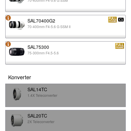
70-400mm F4-5.6 G SSM
SAL70400G2
70-400mm F4-5.6 G SSM II
SAL75300
75-300mm F4.5-5.6
Konverter
SAL14TC
1.4X Teleconverter
SAL20TC
2X Teleconverter