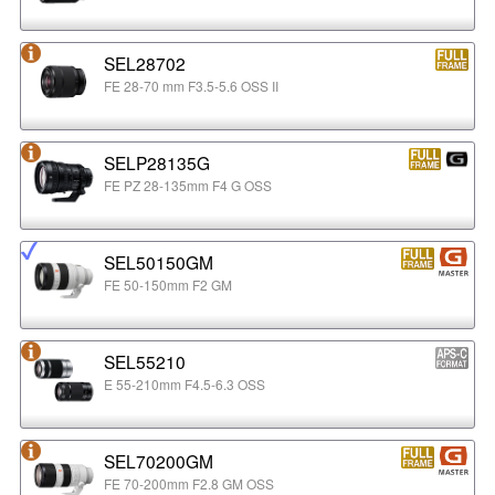
SEL28702
FE 28-70 mm F3.5-5.6 OSS II
SELP28135G
FE PZ 28-135mm F4 G OSS
SEL50150GM
FE 50-150mm F2 GM
SEL55210
E 55-210mm F4.5-6.3 OSS
SEL70200GM
FE 70-200mm F2.8 GM OSS