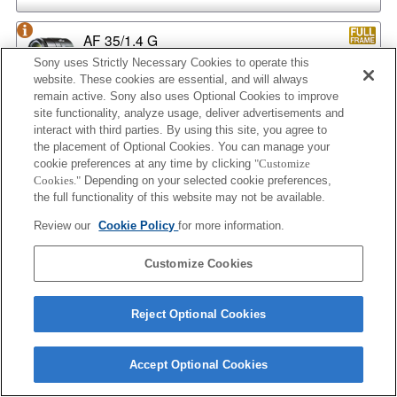
AF 35/1.4 G
Sony uses Strictly Necessary Cookies to operate this
website. These cookies are essential, and will always
remain active. Sony also uses Optional Cookies to improve
site functionality, analyze usage, deliver advertisements and
AF 35/1.4 G NEW
interact with third parties. By using this site, you agree to
the placement of Optional Cookies. You can manage your
cookie preferences at any time by clicking
"Customize
Cookies."
Depending on your selected cookie preferences,
AF 35/2
the full functionality of this website may not be available.
Review our
Cookie Policy
for more information.
Customize Cookies
AF 35/2 NEW
Reject Optional Cookies
AF 50/1.4
Accept Optional Cookies