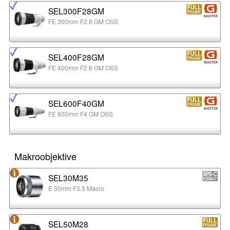
SEL300F28GM
FE 300mm F2.8 GM OSS
SEL400F28GM
FE 400mm F2.8 GM OSS
SEL600F40GM
FE 600mm F4 GM OSS
Makroobjektive
SEL30M35
E 30mm F3.5 Macro
SEL50M28