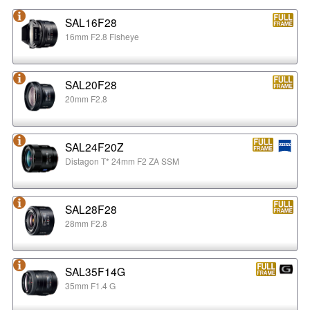
SAL16F28
16mm F2.8 Fisheye
SAL20F28
20mm F2.8
SAL24F20Z
Distagon T* 24mm F2 ZA SSM
SAL28F28
28mm F2.8
SAL35F14G
35mm F1.4 G