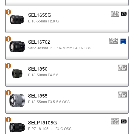
SEL1655G
E 16-55mm F2.8 G
SEL1670Z
Vario-Tessar T* E 16-70mm F4 ZA OSS
SEL1850
E 18-50mm F4-5.6
SEL1855
E 18-55mm F3.5-5.6 OSS
SELP18105G
E PZ 18-105mm F4 G OSS