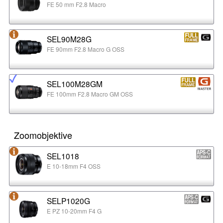
FE 50 mm F2.8 Macro
SEL90M28G
FE 90mm F2.8 Macro G OSS
SEL100M28GM
FE 100mm F2.8 Macro GM OSS
Zoomobjektive
SEL1018
E 10-18mm F4 OSS
SELP1020G
E PZ 10-20mm F4 G