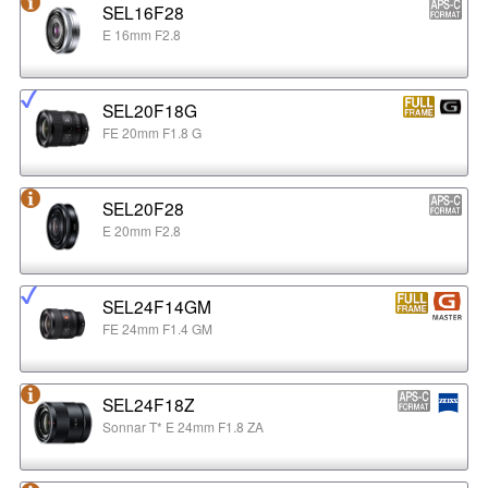
SEL16F28
E 16mm F2.8
SEL20F18G
FE 20mm F1.8 G
SEL20F28
E 20mm F2.8
SEL24F14GM
FE 24mm F1.4 GM
SEL24F18Z
Sonnar T* E 24mm F1.8 ZA