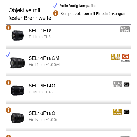
Vollständig kompatibel
Objektive mit
Kompatibel, aber mit Einschränkungen
fester Brennweite
SEL11F18
E 11mm F1.8
SEL14F18GM
FE 14mm F1.8 GM
SEL15F14G
E 15mm F1.4 G
SEL16F18G
FE 16mm F1.8 G