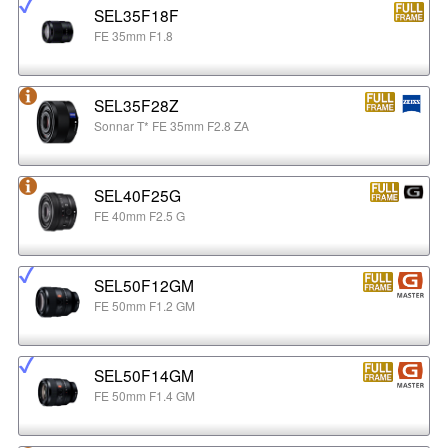
SEL35F18F
FE 35mm F1.8
SEL35F28Z
Sonnar T* FE 35mm F2.8 ZA
SEL40F25G
FE 40mm F2.5 G
SEL50F12GM
FE 50mm F1.2 GM
SEL50F14GM
FE 50mm F1.4 GM