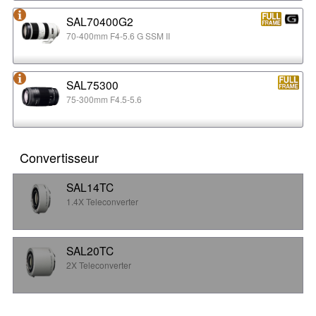
SAL70400G2
70-400mm F4-5.6 G SSM II
SAL75300
75-300mm F4.5-5.6
Convertisseur
SAL14TC
1.4X Teleconverter
SAL20TC
2X Teleconverter