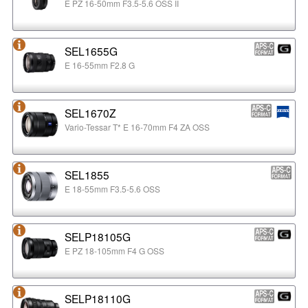
E PZ 16-50mm F3.5-5.6 OSS II
SEL1655G
E 16-55mm F2.8 G
SEL1670Z
Vario-Tessar T* E 16-70mm F4 ZA OSS
SEL1855
E 18-55mm F3.5-5.6 OSS
SELP18105G
E PZ 18-105mm F4 G OSS
SELP18110G