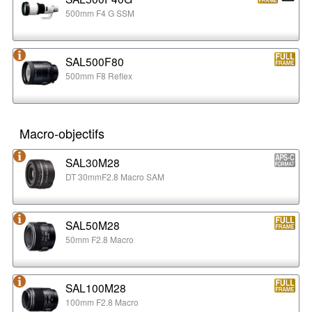
500mm F4 G SSM
SAL500F80
500mm F8 Reflex
Macro-objectifs
SAL30M28
DT 30mmF2.8 Macro SAM
SAL50M28
50mm F2.8 Macro
SAL100M28
100mm F2.8 Macro