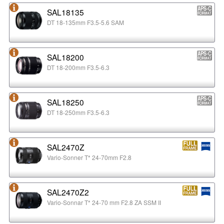
SAL18135
DT 18-135mm F3.5-5.6 SAM
SAL18200
DT 18-200mm F3.5-6.3
SAL18250
DT 18-250mm F3.5-6.3
SAL2470Z
Vario-Sonner T* 24-70mm F2.8
SAL2470Z2
Vario-Sonnar T* 24-70 mm F2.8 ZA SSM II