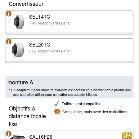
Convertisseur
SEL14TC
1.4x Teleconverter Lens
SEL20TC
2.0x Teleconverter Lens
monture A
* Un adaptateur pour monture d'objectif est nécessaire. Sélectionnez le produit que
vous souhaitez utiliser pour connaître ses caractéristiques.
Entièrement compatible
Objectifs à
Compatible, mais avec des restrictions
distance focale
fixe
SAL16F28