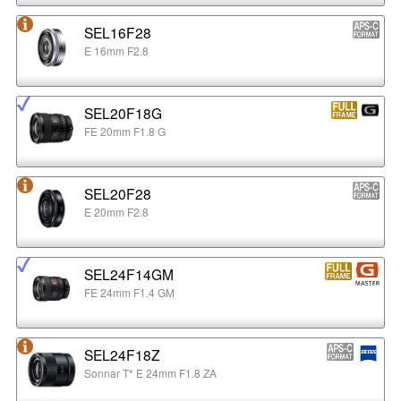
SEL16F28
E 16mm F2.8
SEL20F18G
FE 20mm F1.8 G
SEL20F28
E 20mm F2.8
SEL24F14GM
FE 24mm F1.4 GM
SEL24F18Z
Sonnar T* E 24mm F1.8 ZA