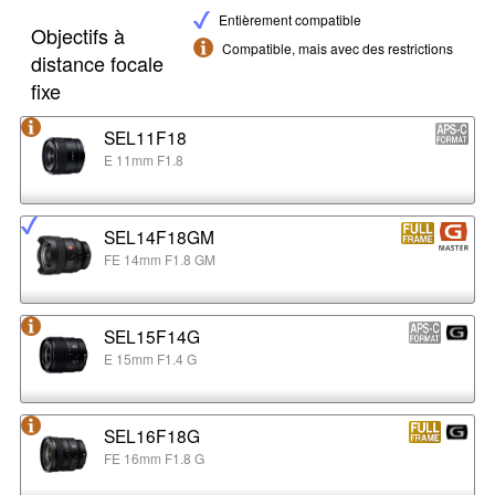
Entièrement compatible
Objectifs à
Compatible, mais avec des restrictions
distance focale
fixe
SEL11F18
E 11mm F1.8
SEL14F18GM
FE 14mm F1.8 GM
SEL15F14G
E 15mm F1.4 G
SEL16F18G
FE 16mm F1.8 G