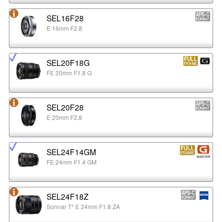
SEL16F28
E 16mm F2.8
SEL20F18G
FE 20mm F1.8 G
SEL20F28
E 20mm F2.8
SEL24F14GM
FE 24mm F1.4 GM
SEL24F18Z
Sonnar T* E 24mm F1.8 ZA