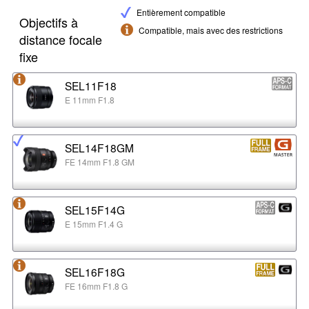
Entièrement compatible
Objectifs à
Compatible, mais avec des restrictions
distance focale
fixe
SEL11F18
E 11mm F1.8
SEL14F18GM
FE 14mm F1.8 GM
SEL15F14G
E 15mm F1.4 G
SEL16F18G
FE 16mm F1.8 G