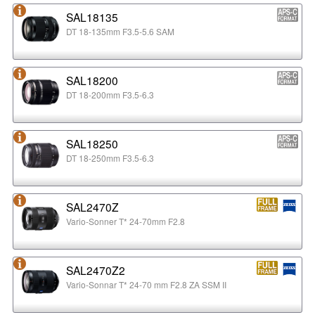
SAL18135
DT 18-135mm F3.5-5.6 SAM
SAL18200
DT 18-200mm F3.5-6.3
SAL18250
DT 18-250mm F3.5-6.3
SAL2470Z
Vario-Sonner T* 24-70mm F2.8
SAL2470Z2
Vario-Sonnar T* 24-70 mm F2.8 ZA SSM II