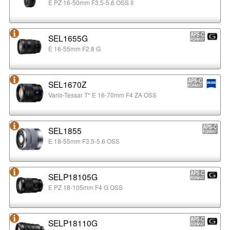
E PZ 16-50mm F3.5-5.6 OSS II
SEL1655G
E 16-55mm F2.8 G
SEL1670Z
Vario-Tessar T* E 16-70mm F4 ZA OSS
SEL1855
E 18-55mm F3.5-5.6 OSS
SELP18105G
E PZ 18-105mm F4 G OSS
SELP18110G