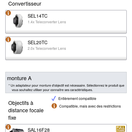
Convertisseur
SEL14TC
1.4x Teleconverter Lens
SEL20TC
2.0x Teleconverter Lens
monture A
* Un adaptateur pour monture d'objectif est nécessaire. Sélectionnez le produit que
vous souhaitez utiliser pour connaître ses caractéristiques.
Entièrement compatible
Objectifs à
Compatible, mais avec des restrictions
distance focale
fixe
SAL16F28