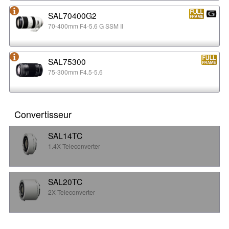
SAL70400G2
70-400mm F4-5.6 G SSM II
SAL75300
75-300mm F4.5-5.6
Convertisseur
SAL14TC
1.4X Teleconverter
SAL20TC
2X Teleconverter