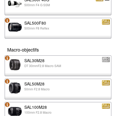
500mm F4 G SSM
SAL500F80
500mm F8 Reflex
Macro-objectifs
SAL30M28
DT 30mmF2.8 Macro SAM
SAL50M28
50mm F2.8 Macro
SAL100M28
100mm F2.8 Macro